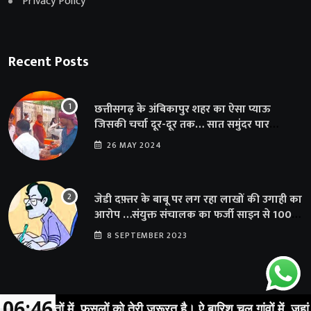
Privacy Policy
Recent Posts
छत्तीसगढ़ के अंबिकापुर शहर का ऐसा प्याऊ
जिसकी चर्चा दूर-दूर तक… सात समुंदर पार
अमेरिका से भी पहुंचा सहयोग
26 MAY 2024
जेडी दफ़्तर के बाबू पर लग रहा लाखों की उगाही का
आरोप …संयुक्त संचालक का फर्जी साइन से 100
शिक्षकों क़ो थमाया संशोधन आदेश
8 SEPTEMBER 2023
06:46
खेतों में, फसलों को तेरी जरूरत है। ऐ बारिश चल गांवों में, जहां तेरी ख़