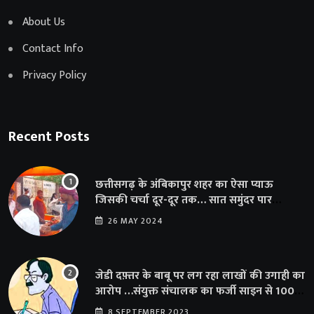
About Us
Contact Info
Privacy Policy
Recent Posts
छत्तीसगढ़ के अंबिकापुर शहर का ऐसा प्याऊ
जिसकी चर्चा दूर-दूर तक… सात समुंदर पार
अमेरिका से भी पहुंचा सहयोग
26 MAY 2024
जेडी दफ़्तर के बाबू पर लग रहा लाखों की उगाही का
आरोप …संयुक्त संचालक का फर्जी साइन से 100
शिक्षकों क़ो थमाया संशोधन आदेश
8 SEPTEMBER 2023