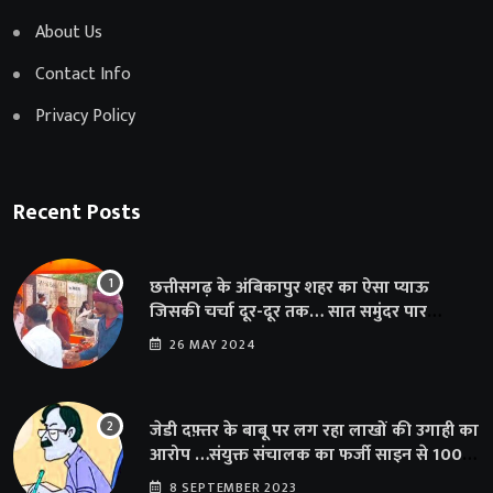
About Us
Contact Info
Privacy Policy
Recent Posts
छत्तीसगढ़ के अंबिकापुर शहर का ऐसा प्याऊ
जिसकी चर्चा दूर-दूर तक… सात समुंदर पार
अमेरिका से भी पहुंचा सहयोग
26 MAY 2024
जेडी दफ़्तर के बाबू पर लग रहा लाखों की उगाही का
आरोप …संयुक्त संचालक का फर्जी साइन से 100
शिक्षकों क़ो थमाया संशोधन आदेश
8 SEPTEMBER 2023