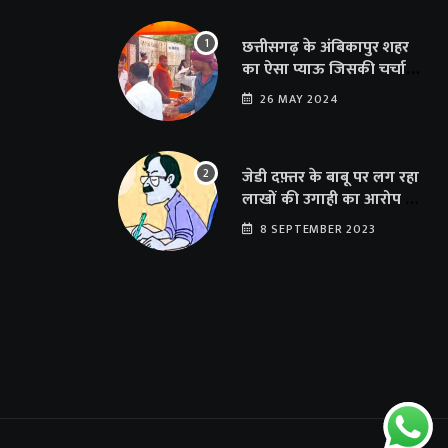
छत्तीसगढ़ के अंबिकापुर शहर
का ऐसा प्याऊ जिसकी चर्चा
दूर-दूर तक… सात समुंदर पार
26 MAY 2024
अमेरिका से भी पहुंचा सहयोग
जेडी दफ़्तर के बाबू पर लग रहा
लाखों की उगाही का आरोप …
संयुक्त संचालक का फर्जी
8 SEPTEMBER 2023
साइन से 100 शिक्षकों क़ो
थमाया संशोधन आदेश