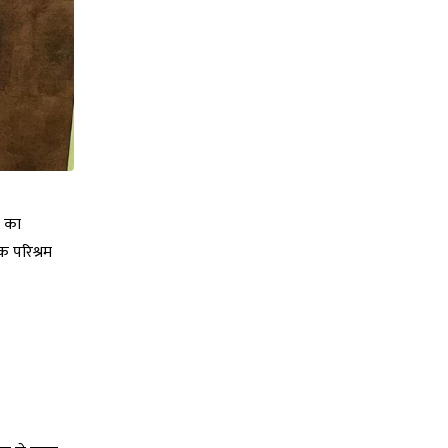
र का
क परिश्रम