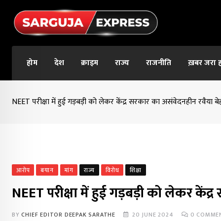
Skip
to
content
होम
देश
क्राइम
राज्य
राजनीति
ख़बर जरा 
NEET परीक्षा में हुई गड़बड़ी को लेकर केंद्र सरकार का असंवेदनहीन रवैया ब
आरोप
बयान
मांग
राज्य
विरोध
शिक्षा
NEET परीक्षा में हुई गड़बड़ी को लेकर कें
BY
CHIEF EDITOR DEEPAK SARATHE
20 JUNE 2024
0
COMME