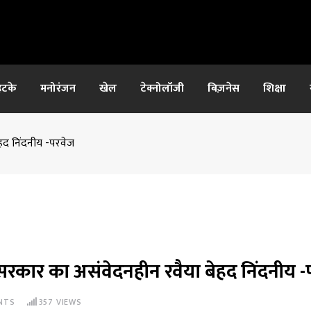
हटके
मनोरंजन
खेल
टेक्नोलॉजी
बिज़नेस
शिक्षा
ेहद निंदनीय -परवेज
द्र सरकार का असंवेदनहीन रवैया बेहद निंदनीय 
NTS
357
VIEWS