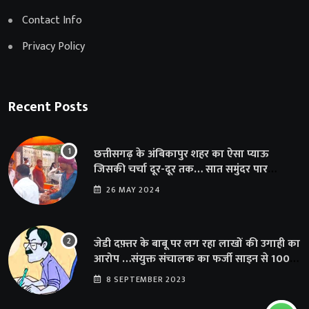
Contact Info
Privacy Policy
Recent Posts
छत्तीसगढ़ के अंबिकापुर शहर का ऐसा प्याऊ
जिसकी चर्चा दूर-दूर तक… सात समुंदर पार
अमेरिका से भी पहुंचा सहयोग
26 MAY 2024
जेडी दफ़्तर के बाबू पर लग रहा लाखों की उगाही का
आरोप …संयुक्त संचालक का फर्जी साइन से 100
शिक्षकों क़ो थमाया संशोधन आदेश
8 SEPTEMBER 2023