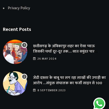
Privacy Policy
Recent Posts
छत्तीसगढ़ के अंबिकापुर शहर का ऐसा प्याऊ
जिसकी चर्चा दूर-दूर तक… सात समुंदर पार
अमेरिका से भी पहुंचा सहयोग
26 MAY 2024
जेडी दफ़्तर के बाबू पर लग रहा लाखों की उगाही का
आरोप …संयुक्त संचालक का फर्जी साइन से 100
शिक्षकों क़ो थमाया संशोधन आदेश
8 SEPTEMBER 2023