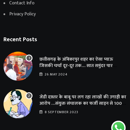
Contact Info
Privacy Policy
Recent Posts
छत्तीसगढ़ के अंबिकापुर शहर का ऐसा प्याऊ
जिसकी चर्चा दूर-दूर तक… सात समुंदर पार
अमेरिका से भी पहुंचा सहयोग
26 MAY 2024
जेडी दफ़्तर के बाबू पर लग रहा लाखों की उगाही का
आरोप …संयुक्त संचालक का फर्जी साइन से 100
शिक्षकों क़ो थमाया संशोधन आदेश
8 SEPTEMBER 2023