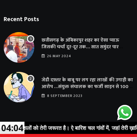
Recent Posts
छत्तीसगढ़ के अंबिकापुर शहर का ऐसा प्याऊ
जिसकी चर्चा दूर-दूर तक… सात समुंदर पार
अमेरिका से भी पहुंचा सहयोग
26 MAY 2024
जेडी दफ़्तर के बाबू पर लग रहा लाखों की उगाही का
आरोप …संयुक्त संचालक का फर्जी साइन से 100
शिक्षकों क़ो थमाया संशोधन आदेश
8 SEPTEMBER 2023
04:04
ं, फसलों को तेरी जरूरत है। ऐ बारिश चल गांवों में, जहां तेरी ख़ातिर मन्