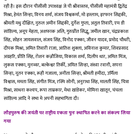
रही है। इस दौरान पीसीसी उपाध्यक्ष जे पी श्रीवास्तव, पीसीसी महामंत्री द्वितेंद्र
मिश्रा, हेमंत सिन्हा, विनय शर्मा, संजय विश्वकर्मा, मो इस्लाम, इरफान सिद्दकी,
श्रीमती मधु दीक्षित, नुरुल अमीन सिद्दकी, दुर्गेश गुप्ता, अतुल तिवारी, एम डी
सांडिल्य, अनूप मेहता, अशफाक अलि, गुरुप्रीत सिद्धू, जमील खान, चंद्रप्रकाश
सिंह, सोहन जायसवाल, संजय सिंह, विनोद एक्का, जीवन यादव, प्रमोद चौधरी,
दीपक मिश्रा, अमित तिवारी राजा, आतिश शुक्ला, अविनाश कुमार, शिवप्रसाद
अग्रहरि, प्रीति सिंह, रोशन कन्नौजिया, विकास शर्मा, दिलीप धार, अमित मिंज,
लुकस एक्का, मुनव्वर, बल्केश्वर तिर्की, अमित सिन्हा, संध्या रवानी, सपना
सिन्हा, नूतन एक्का, रूही गजाला, अनीता सिन्हा, श्रीमती हमीदा, उर्मिला
विश्वास, ममता सिंह, संगीत मिंज, रश्मि सोनी, अनुराधा सिंह, मालती सिंह, चित्रा
मिश्रा, साधना कश्यप, रूपा ताम्रकार, मेधा खांडेकर, मोमिना खातून, चंचला
सांडिल्य आदि ने सभा मे अपनी सहभागिता दी।
लौहपुरुष की जयंती पर राष्ट्रीय एकता पुनः स्थापित करने का संकल्प लिया
गया