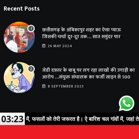
Recent Posts
छत्तीसगढ़ के अंबिकापुर शहर का ऐसा प्याऊ
जिसकी चर्चा दूर-दूर तक… सात समुंदर पार
अमेरिका से भी पहुंचा सहयोग
26 MAY 2024
जेडी दफ़्तर के बाबू पर लग रहा लाखों की उगाही का
आरोप …संयुक्त संचालक का फर्जी साइन से 100
शिक्षकों क़ो थमाया संशोधन आदेश
8 SEPTEMBER 2023
03:23
तों में, फसलों को तेरी जरूरत है। ऐ बारिश चल गांवों में, जहां तेरी ख़ाति
© 2023 Sarguja Express. All Rights Reserved |
News Portal
Development Company