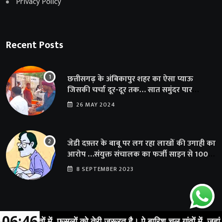
Privacy Policy
Recent Posts
छत्तीसगढ़ के अंबिकापुर शहर का ऐसा प्याऊ
जिसकी चर्चा दूर-दूर तक… सात समुंदर पार
अमेरिका से भी पहुंचा सहयोग
26 MAY 2024
जेडी दफ़्तर के बाबू पर लग रहा लाखों की उगाही का
आरोप …संयुक्त संचालक का फर्जी साइन से 100
शिक्षकों क़ो थमाया संशोधन आदेश
8 SEPTEMBER 2023
06:46
खेतों में, फसलों को तेरी जरूरत है। ऐ बारिश चल गांवों में, जहां तेरी ख़ा