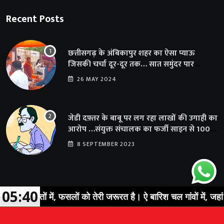
Recent Posts
छत्तीसगढ़ के अंबिकापुर शहर का ऐसा प्याऊ
जिसकी चर्चा दूर-दूर तक… सात समुंदर पार
अमेरिका से भी पहुंचा सहयोग
26 MAY 2024
जेडी दफ़्तर के बाबू पर लग रहा लाखों की उगाही का
आरोप …संयुक्त संचालक का फर्जी साइन से 100
शिक्षकों क़ो थमाया संशोधन आदेश
8 SEPTEMBER 2023
05:40
ेतों में, फसलों को तेरी जरूरत है। ऐ बारिश चल गांवों में, जहां तेरी ख़ा
© 2023 Sarguja Express. All Rights Reserved |
News Portal