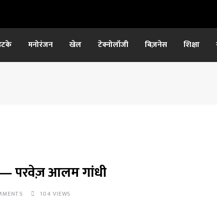
हटके
मनोरंजन
खेल
टेक्नोलॉजी
बिज़नेस
शिक्षा
र — परवेज़ आलम गांधी
MMENTS
104
VIEWS