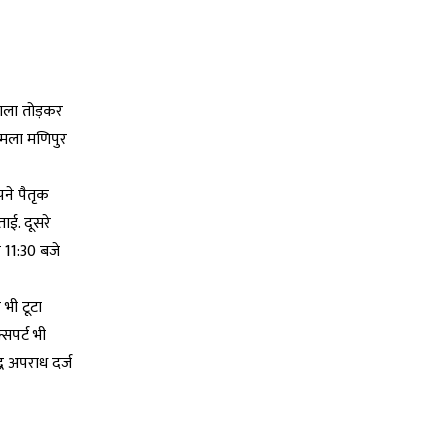
ताला तोड़कर
ामला मणिपुर
पने पैतृक
ाई. दूसरे
 11:30 बजे
भी टूटा
सपर्ट भी
्ध अपराध दर्ज