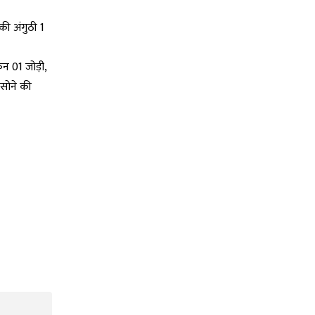
की अंगुठी 1
न 01 जोड़ी,
 सोने की