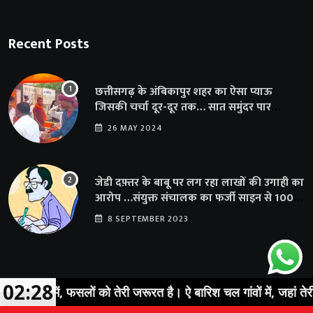
Recent Posts
छत्तीसगढ़ के अंबिकापुर शहर का ऐसा प्याऊ
जिसकी चर्चा दूर-दूर तक… सात समुंदर पार
अमेरिका से भी पहुंचा सहयोग
26 MAY 2024
जेडी दफ़्तर के बाबू पर लग रहा लाखों की उगाही का
आरोप …संयुक्त संचालक का फर्जी साइन से 100
शिक्षकों क़ो थमाया संशोधन आदेश
8 SEPTEMBER 2023
02:28
ों में, फसलों को तेरी जरूरत है। ऐ बारिश चल गांवों में, जहां तेरी ख़ातिर