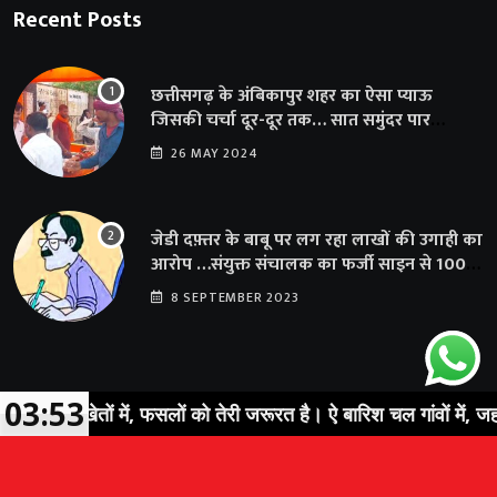
Recent Posts
छत्तीसगढ़ के अंबिकापुर शहर का ऐसा प्याऊ
जिसकी चर्चा दूर-दूर तक… सात समुंदर पार
अमेरिका से भी पहुंचा सहयोग
26 MAY 2024
जेडी दफ़्तर के बाबू पर लग रहा लाखों की उगाही का
आरोप …संयुक्त संचालक का फर्जी साइन से 100
शिक्षकों क़ो थमाया संशोधन आदेश
8 SEPTEMBER 2023
03:53
चल खेतों में, फसलों को तेरी जरूरत है। ऐ बारिश चल गांवों में, जहां तेरी 
© 2023 Sarguja Express. All Rights Reserved |
News Portal
Development Company