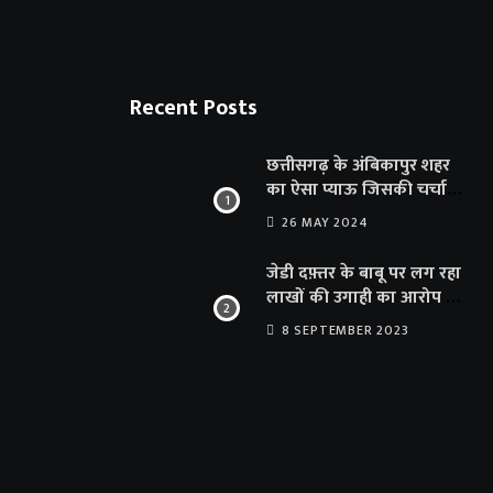
Recent Posts
छत्तीसगढ़ के अंबिकापुर शहर
का ऐसा प्याऊ जिसकी चर्चा
दूर-दूर तक… सात समुंदर पार
26 MAY 2024
अमेरिका से भी पहुंचा सहयोग
जेडी दफ़्तर के बाबू पर लग रहा
लाखों की उगाही का आरोप …
संयुक्त संचालक का फर्जी
8 SEPTEMBER 2023
साइन से 100 शिक्षकों क़ो
थमाया संशोधन आदेश