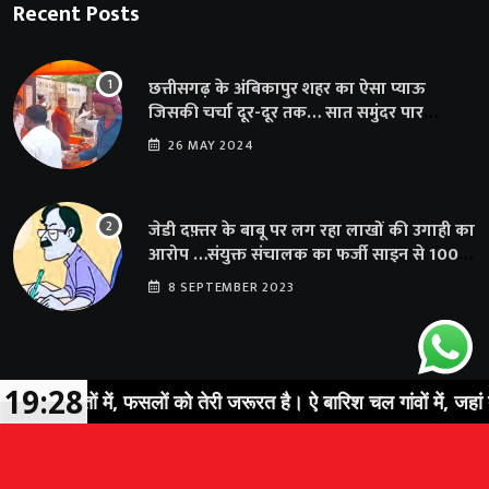
Recent Posts
छत्तीसगढ़ के अंबिकापुर शहर का ऐसा प्याऊ
जिसकी चर्चा दूर-दूर तक… सात समुंदर पार
अमेरिका से भी पहुंचा सहयोग
26 MAY 2024
जेडी दफ़्तर के बाबू पर लग रहा लाखों की उगाही का
आरोप …संयुक्त संचालक का फर्जी साइन से 100
शिक्षकों क़ो थमाया संशोधन आदेश
8 SEPTEMBER 2023
19:28
खेतों में, फसलों को तेरी जरूरत है। ऐ बारिश चल गांवों में, जहां तेरी ख़ा
© 2023 Sarguja Express. All Rights Reserved |
News Portal
Development Company