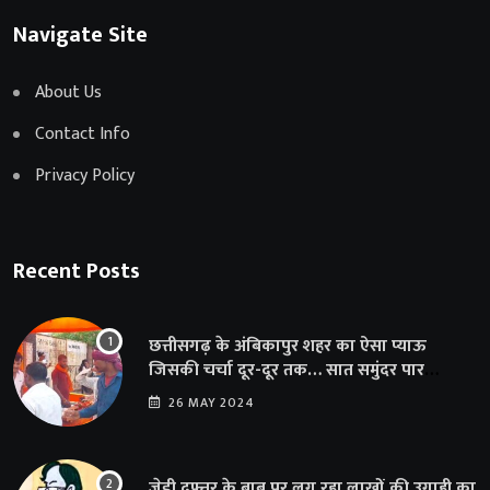
Navigate Site
About Us
Contact Info
Privacy Policy
Recent Posts
छत्तीसगढ़ के अंबिकापुर शहर का ऐसा प्याऊ
जिसकी चर्चा दूर-दूर तक… सात समुंदर पार
अमेरिका से भी पहुंचा सहयोग
26 MAY 2024
जेडी दफ़्तर के बाबू पर लग रहा लाखों की उगाही का