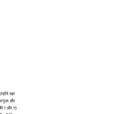
्होंने यहां
 सरगुजा और
 की 1 और 15