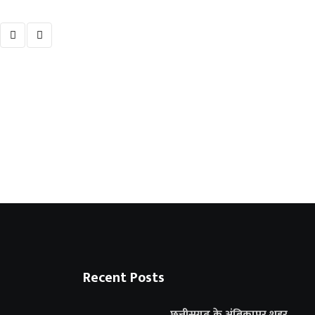
स्मार्ट मीटर आंदोलन को लेकर कांग्रेस की रणनीति
6 AUGUST 2026
Recent Posts
छत्तीसगढ़ के अंबिकापुर शहर