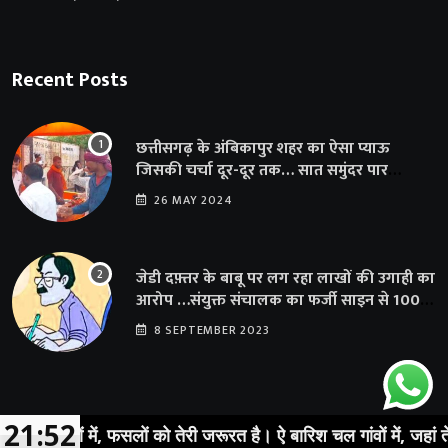
Recent Posts
छत्तीसगढ़ के अंबिकापुर शहर का ऐसा प्याऊ
जिसकी चर्चा दूर-दूर तक… सात समुंदर पार
अमेरिका से भी पहुंचा सहयोग
26 MAY 2024
जेडी दफ़्तर के बाबू पर लग रहा लाखों की उगाही का
आरोप …संयुक्त संचालक का फर्जी साइन से 100
शिक्षकों क़ो थमाया संशोधन आदेश
8 SEPTEMBER 2023
21:52
ेतों में, फसलों को तेरी जरूरत है। ऐ बारिश चल गांवों में, जहां तेरी ख़ात