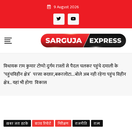
Skip
9 August 2026
to
content
विधायक राम कुमार टोप्पो दुर्गम रास्तों से पैदल चलकर पहुंचे दमाली के
‘पहुंचविहीन क्षेत्र’ परसा कछार,बकरलोटा….बोले अब नही रहेगा पहुंच विहीन
क्षेत्र… यहां भी होगा विकास
ख़बर जरा हटके
ग्राउंड रिपोर्ट
निरीक्षण
राजनीति
राज्य