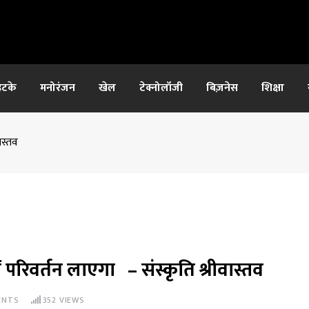
हटके
मनोरंजन
खेल
टेक्नोलॉजी
बिज़नेस
शिक्षा
ास्तव
परिवर्तन लाएगा – संस्कृति श्रीवास्तव
NTS
352
VIEWS