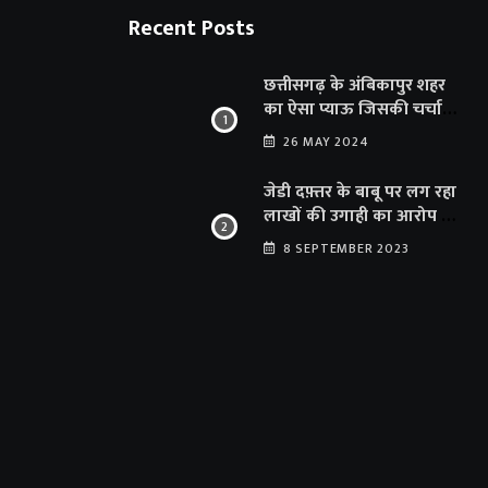
Recent Posts
छत्तीसगढ़ के अंबिकापुर शहर
का ऐसा प्याऊ जिसकी चर्चा
दूर-दूर तक… सात समुंदर पार
26 MAY 2024
अमेरिका से भी पहुंचा सहयोग
जेडी दफ़्तर के बाबू पर लग रहा
लाखों की उगाही का आरोप …
संयुक्त संचालक का फर्जी
8 SEPTEMBER 2023
साइन से 100 शिक्षकों क़ो
थमाया संशोधन आदेश