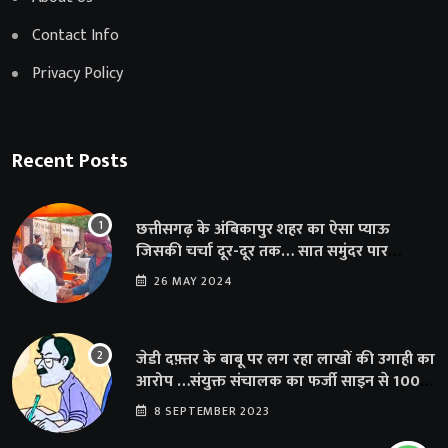
Contact Info
Privacy Policy
Recent Posts
छत्तीसगढ़ के अंबिकापुर शहर का ऐसा प्याऊ
जिसकी चर्चा दूर-दूर तक… सात समुंदर पार
अमेरिका से भी पहुंचा सहयोग
26 MAY 2024
जेडी दफ़्तर के बाबू पर लग रहा लाखों की उगाही का
आरोप …संयुक्त संचालक का फर्जी साइन से 100
शिक्षकों क़ो थमाया संशोधन आदेश
8 SEPTEMBER 2023