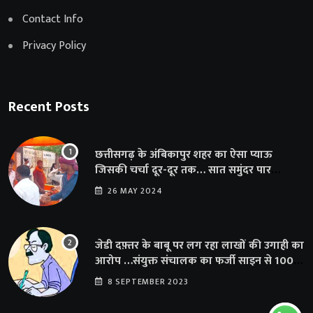
Contact Info
Privacy Policy
Recent Posts
छत्तीसगढ़ के अंबिकापुर शहर का ऐसा प्याऊ
जिसकी चर्चा दूर-दूर तक… सात समुंदर पार
अमेरिका से भी पहुंचा सहयोग
26 MAY 2024
जेडी दफ़्तर के बाबू पर लग रहा लाखों की उगाही का
आरोप …संयुक्त संचालक का फर्जी साइन से 100
शिक्षकों क़ो थमाया संशोधन आदेश
8 SEPTEMBER 2023