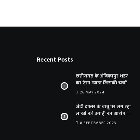
Recent Posts
छत्तीसगढ़ के अंबिकापुर शहर
का ऐसा प्याऊ जिसकी चर्चा
दूर-दूर तक… सात समुंदर पार
26 MAY 2024
अमेरिका से भी पहुंचा सहयोग
जेडी दफ़्तर के बाबू पर लग रहा
लाखों की उगाही का आरोप …
संयुक्त संचालक का फर्जी
8 SEPTEMBER 2023
साइन से 100 शिक्षकों क़ो
थमाया संशोधन आदेश