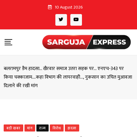
Skip
10 August 2026
to
content
बलरामपुर डैम हादसा… खैरवार समाज उतरा सड़क पर… एनएच-343 पर
किया चक्काजाम….कहा विभाग की लापरवाही…, नुकसान का उचित मुआवजा
दिलाने की रखी मांग
बड़ी खबर
मांग
राज्य
विरोध
हादसा