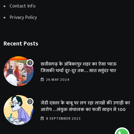
Contact Info
Privacy Policy
Recent Posts
छत्तीसगढ़ के अंबिकापुर शहर का ऐसा प्याऊ
जिसकी चर्चा दूर-दूर तक… सात समुंदर पार
अमेरिका से भी पहुंचा सहयोग
26 MAY 2024
जेडी दफ़्तर के बाबू पर लग रहा लाखों की उगाही का
आरोप …संयुक्त संचालक का फर्जी साइन से 100
शिक्षकों क़ो थमाया संशोधन आदेश
8 SEPTEMBER 2023