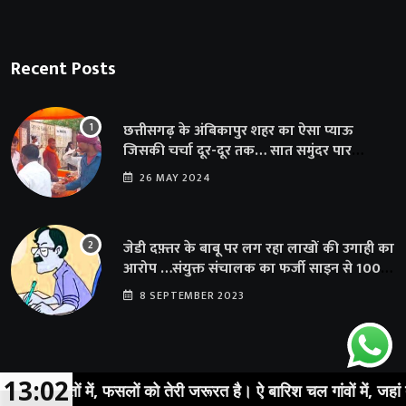
Recent Posts
छत्तीसगढ़ के अंबिकापुर शहर का ऐसा प्याऊ
जिसकी चर्चा दूर-दूर तक… सात समुंदर पार
अमेरिका से भी पहुंचा सहयोग
26 MAY 2024
जेडी दफ़्तर के बाबू पर लग रहा लाखों की उगाही का
आरोप …संयुक्त संचालक का फर्जी साइन से 100
शिक्षकों क़ो थमाया संशोधन आदेश
8 SEPTEMBER 2023
13:02
खेतों में, फसलों को तेरी जरूरत है। ऐ बारिश चल गांवों में, जहां तेरी ख़ा