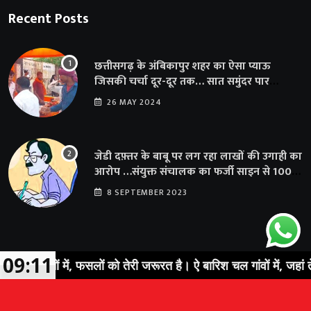
Recent Posts
छत्तीसगढ़ के अंबिकापुर शहर का ऐसा प्याऊ
जिसकी चर्चा दूर-दूर तक… सात समुंदर पार
अमेरिका से भी पहुंचा सहयोग
26 MAY 2024
जेडी दफ़्तर के बाबू पर लग रहा लाखों की उगाही का
आरोप …संयुक्त संचालक का फर्जी साइन से 100
शिक्षकों क़ो थमाया संशोधन आदेश
8 SEPTEMBER 2023
09:11
खेतों में, फसलों को तेरी जरूरत है। ऐ बारिश चल गांवों में, जहां तेरी ख़ा
© 2023 Sarguja Express. All Rights Reserved |
News Portal
Development Company