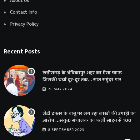
About Us
Contact Info
Privacy Policy
Recent Posts
छत्तीसगढ़ के अंबिकापुर शहर का ऐसा प्याऊ
जिसकी चर्चा दूर-दूर तक… सात समुंदर पार
अमेरिका से भी पहुंचा सहयोग
26 MAY 2024
जेडी दफ़्तर के बाबू पर लग रहा लाखों की उगाही का
आरोप …संयुक्त संचालक का फर्जी साइन से 100
शिक्षकों क़ो थमाया संशोधन आदेश
8 SEPTEMBER 2023