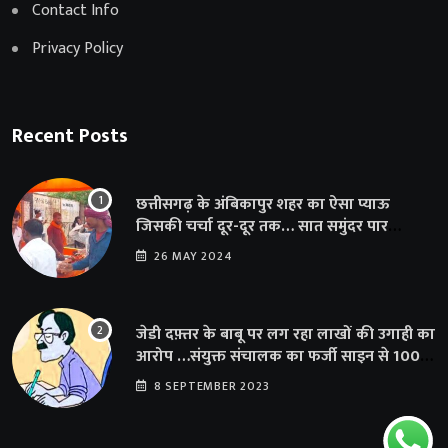
Contact Info
Privacy Policy
Recent Posts
छत्तीसगढ़ के अंबिकापुर शहर का ऐसा प्याऊ
जिसकी चर्चा दूर-दूर तक… सात समुंदर पार
अमेरिका से भी पहुंचा सहयोग
26 MAY 2024
जेडी दफ़्तर के बाबू पर लग रहा लाखों की उगाही का
आरोप …संयुक्त संचालक का फर्जी साइन से 100
शिक्षकों क़ो थमाया संशोधन आदेश
8 SEPTEMBER 2023