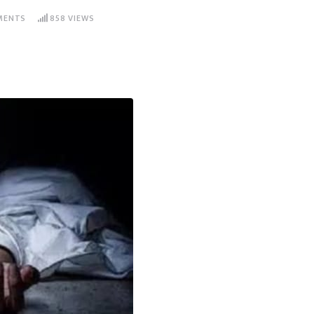
ENTS
858
VIEWS