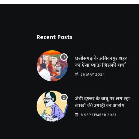
Recent Posts
छत्तीसगढ़ के अंबिकापुर शहर
का ऐसा प्याऊ जिसकी चर्चा
दूर-दूर तक… सात समुंदर पार
26 MAY 2024
अमेरिका से भी पहुंचा सहयोग
जेडी दफ़्तर के बाबू पर लग रहा
लाखों की उगाही का आरोप …
संयुक्त संचालक का फर्जी
8 SEPTEMBER 2023
साइन से 100 शिक्षकों क़ो
थमाया संशोधन आदेश