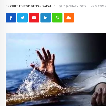
BY
CHIEF EDITOR DEEPAK SARATHE
2 JANUARY 2024
0
COMM
Youtube
LinkedIn
Whatsapp
Cloud