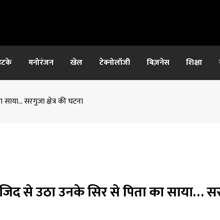
हटके
मनोरंजन
खेल
टेक्नोलॉजी
बिज़नेस
शिक्षा
साया… सरगुजा क्षेत्र की घटना
 जिद से उठा उनके सिर से पिता का साया… स