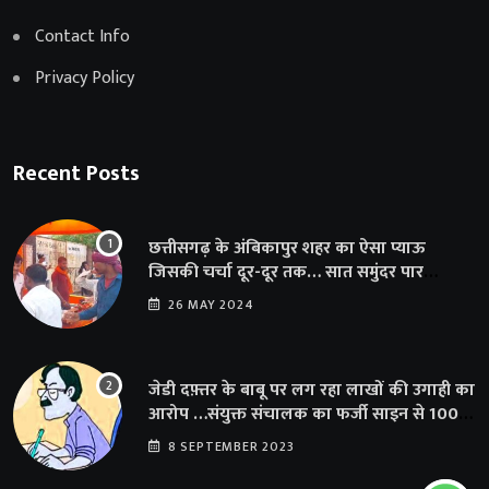
Contact Info
Privacy Policy
Recent Posts
छत्तीसगढ़ के अंबिकापुर शहर का ऐसा प्याऊ
जिसकी चर्चा दूर-दूर तक… सात समुंदर पार
अमेरिका से भी पहुंचा सहयोग
26 MAY 2024
जेडी दफ़्तर के बाबू पर लग रहा लाखों की उगाही का
आरोप …संयुक्त संचालक का फर्जी साइन से 100
शिक्षकों क़ो थमाया संशोधन आदेश
8 SEPTEMBER 2023