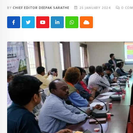
BY
CHIEF EDITOR DEEPAK SARATHE
25 JANUARY 2024
0
COM
Youtube
LinkedIn
Whatsapp
Cloud