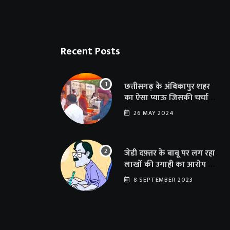
Recent Posts
छत्तीसगढ़ के अंबिकापुर शहर
का ऐसा प्याऊ जिसकी चर्चा
दूर-दूर तक… सात समुंदर पार
26 MAY 2024
अमेरिका से भी पहुंचा सहयोग
जेडी दफ़्तर के बाबू पर लग रहा
लाखों की उगाही का आरोप …
संयुक्त संचालक का फर्जी
8 SEPTEMBER 2023
साइन से 100 शिक्षकों क़ो
थमाया संशोधन आदेश