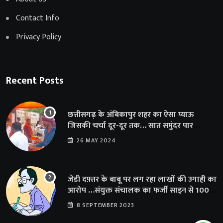
Contact Info
Privacy Policy
Recent Posts
छत्तीसगढ़ के अंबिकापुर शहर का ऐसा प्याऊ
जिसकी चर्चा दूर-दूर तक… सात समुंदर पार
अमेरिका से भी पहुंचा सहयोग
26 MAY 2024
जेडी दफ़्तर के बाबू पर लग रहा लाखों की उगाही का
आरोप …संयुक्त संचालक का फर्जी साइन से 100
शिक्षकों क़ो थमाया संशोधन आदेश
8 SEPTEMBER 2023