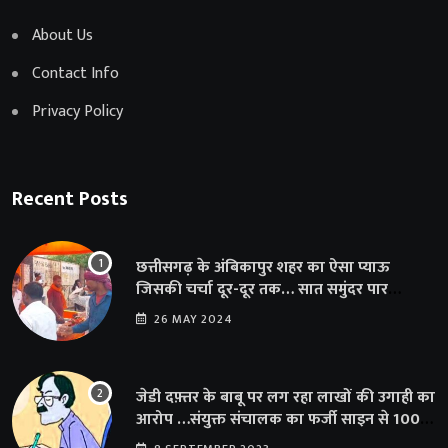
About Us
Contact Info
Privacy Policy
Recent Posts
छत्तीसगढ़ के अंबिकापुर शहर का ऐसा प्याऊ
जिसकी चर्चा दूर-दूर तक… सात समुंदर पार
अमेरिका से भी पहुंचा सहयोग
26 MAY 2024
जेडी दफ़्तर के बाबू पर लग रहा लाखों की उगाही का
आरोप …संयुक्त संचालक का फर्जी साइन से 100
शिक्षकों क़ो थमाया संशोधन आदेश