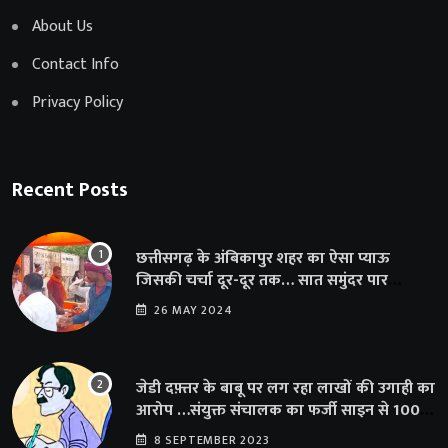
About Us
Contact Info
Privacy Policy
Recent Posts
छत्तीसगढ़ के अंबिकापुर शहर का ऐसा प्याऊ
जिसकी चर्चा दूर-दूर तक… सात समुंदर पार
अमेरिका से भी पहुंचा सहयोग
26 MAY 2024
जेडी दफ़्तर के बाबू पर लग रहा लाखों की उगाही का
आरोप …संयुक्त संचालक का फर्जी साइन से 100
शिक्षकों क़ो थमाया संशोधन आदेश
8 SEPTEMBER 2023