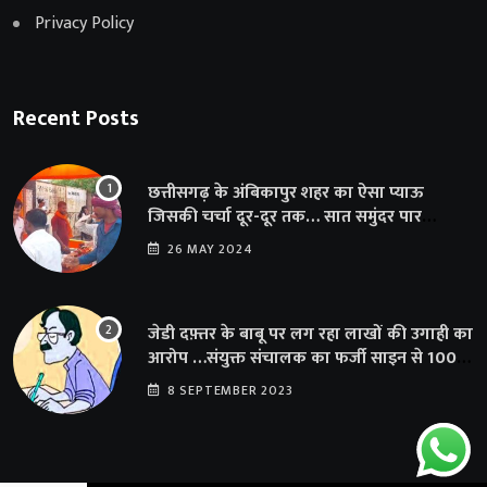
Privacy Policy
Recent Posts
छत्तीसगढ़ के अंबिकापुर शहर का ऐसा प्याऊ
जिसकी चर्चा दूर-दूर तक… सात समुंदर पार
अमेरिका से भी पहुंचा सहयोग
26 MAY 2024
जेडी दफ़्तर के बाबू पर लग रहा लाखों की उगाही का
आरोप …संयुक्त संचालक का फर्जी साइन से 100
शिक्षकों क़ो थमाया संशोधन आदेश
8 SEPTEMBER 2023