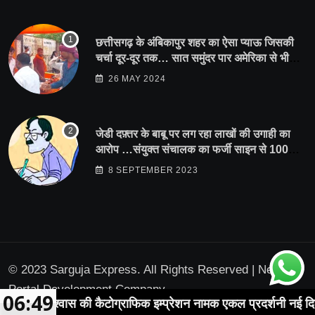
छत्तीसगढ़ के अंबिकापुर शहर का ऐसा प्याऊ जिसकी
चर्चा दूर-दूर तक… सात समुंदर पार अमेरिका से भी
पहुंचा सहयोग
26 MAY 2024
जेडी दफ़्तर के बाबू पर लग रहा लाखों की उगाही का
आरोप …संयुक्त संचालक का फर्जी साइन से 100
शिक्षकों क़ो थमाया संशोधन आदेश
8 SEPTEMBER 2023
© 2023 Sarguja Express. All Rights Reserved |
News
Portal Development Company
06:49
 विश्वास की कैटोग्राफिक इम्प्रेशन नामक एकल प्रदर्शनी नई दिल्ली में 2