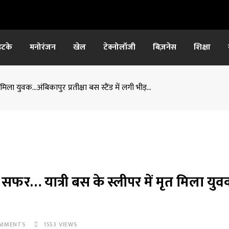
हटके
मनोरंजन
खेल
टेक्नोलॉजी
बिज़नेस
शिक्षा
ला युवक…अंबिकापुर प्रतीक्षा बस स्टैंड में लगी भीड़…
सफर… यात्री बस के स्लीपर में मृत मिला य
MMENTS
1553
VIEWS