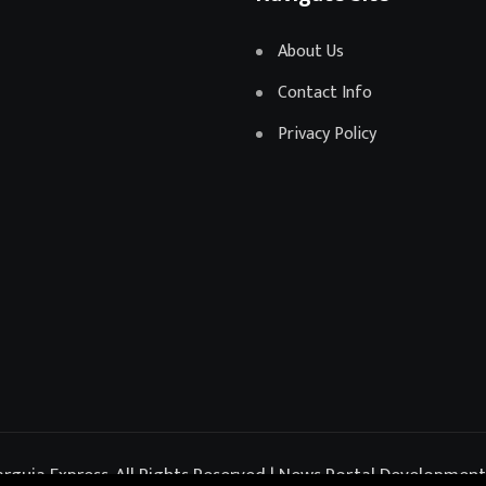
About Us
Contact Info
Privacy Policy
rguja Express. All Rights Reserved |
News Portal Developmen