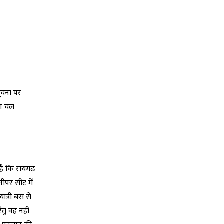
सूचना पर
ता चल
ै कि रायगढ़
लीपर सीट में
ात्री बस से
तु वह नहीं