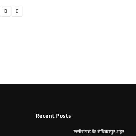
करंट से मौत या हत्या? इलेक्ट्रिशियन की संदिग्ध
5 AUGUST 2026
Recent Posts
छत्तीसगढ़ के अंबिकापुर शहर