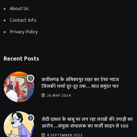
About Us
Contact Info
Privacy Policy
Recent Posts
छत्तीसगढ़ के अंबिकापुर शहर का ऐसा प्याऊ
जिसकी चर्चा दूर-दूर तक… सात समुंदर पार
अमेरिका से भी पहुंचा सहयोग
26 MAY 2024
जेडी दफ़्तर के बाबू पर लग रहा लाखों की उगाही का
आरोप …संयुक्त संचालक का फर्जी साइन से 100
शिक्षकों क़ो थमाया संशोधन आदेश
8 SEPTEMBER 2023