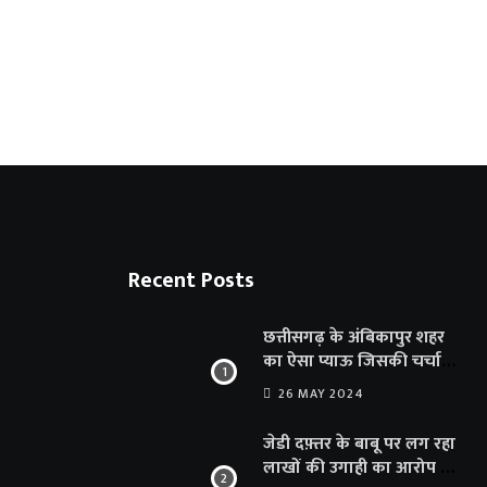
अंबिकापुर को मिलेगी बिजली संकट से राहत, शहर
6 AUGUST 2026
Recent Posts
छत्तीसगढ़ के अंबिकापुर शहर
का ऐसा प्याऊ जिसकी चर्चा
दूर-दूर तक… सात समुंदर पार
26 MAY 2024
अमेरिका से भी पहुंचा सहयोग
जेडी दफ़्तर के बाबू पर लग रहा
लाखों की उगाही का आरोप …