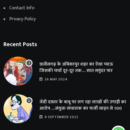
Contact Info
Privacy Policy
Recent Posts
छत्तीसगढ़ के अंबिकापुर शहर का ऐसा प्याऊ
जिसकी चर्चा दूर-दूर तक… सात समुंदर पार
अमेरिका से भी पहुंचा सहयोग
26 MAY 2024
जेडी दफ़्तर के बाबू पर लग रहा लाखों की उगाही का
आरोप …संयुक्त संचालक का फर्जी साइन से 100
शिक्षकों क़ो थमाया संशोधन आदेश
8 SEPTEMBER 2023