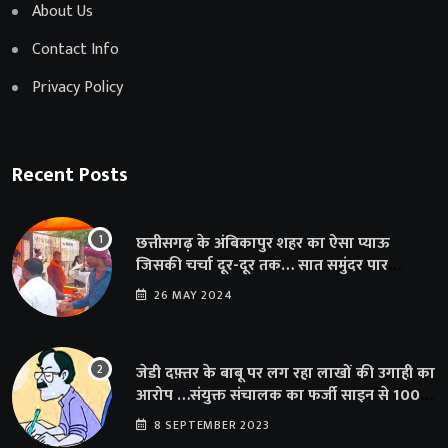
About Us
Contact Info
Privacy Policy
Recent Posts
छत्तीसगढ़ के अंबिकापुर शहर का ऐसा प्याऊ
जिसकी चर्चा दूर-दूर तक… सात समुंदर पार
अमेरिका से भी पहुंचा सहयोग
26 MAY 2024
जेडी दफ़्तर के बाबू पर लग रहा लाखों की उगाही का
आरोप …संयुक्त संचालक का फर्जी साइन से 100
शिक्षकों क़ो थमाया संशोधन आदेश
8 SEPTEMBER 2023