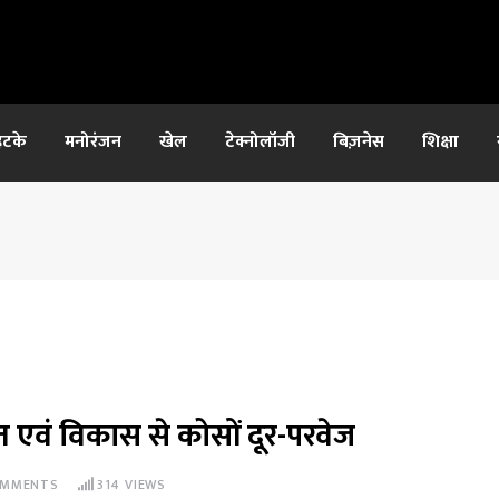
हटके
मनोरंजन
खेल
टेक्नोलॉजी
बिज़नेस
शिक्षा
त एवं विकास से कोसों दूर-परवेज
MMENTS
314
VIEWS