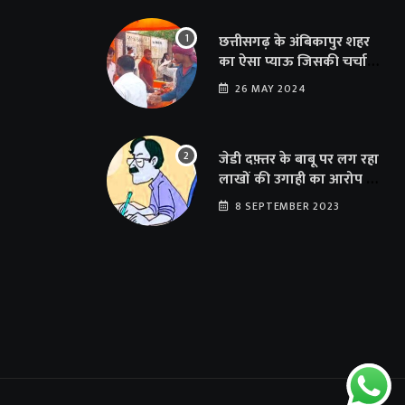
छत्तीसगढ़ के अंबिकापुर शहर
का ऐसा प्याऊ जिसकी चर्चा
दूर-दूर तक… सात समुंदर पार
26 MAY 2024
अमेरिका से भी पहुंचा सहयोग
जेडी दफ़्तर के बाबू पर लग रहा
लाखों की उगाही का आरोप …
संयुक्त संचालक का फर्जी
8 SEPTEMBER 2023
साइन से 100 शिक्षकों क़ो
थमाया संशोधन आदेश