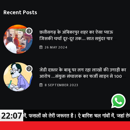
Recent Posts
छत्तीसगढ़ के अंबिकापुर शहर का ऐसा प्याऊ
जिसकी चर्चा दूर-दूर तक… सात समुंदर पार
अमेरिका से भी पहुंचा सहयोग
26 MAY 2024
जेडी दफ़्तर के बाबू पर लग रहा लाखों की उगाही का
आरोप …संयुक्त संचालक का फर्जी साइन से 100
शिक्षकों क़ो थमाया संशोधन आदेश
8 SEPTEMBER 2023
22:07
ेतों में, फसलों को तेरी जरूरत है। ऐ बारिश चल गांवों में, जहां तेरी ख़ात
© 2023 Sarguja Express. All Rights Reserved |
News Portal