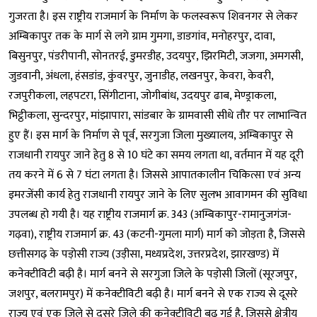
गुजरता है। इस राष्ट्रीय राजमार्ग के निर्माण के फलस्वरूप शिवनगर से लेकर
अम्बिकापुर तक के मार्ग से लगे ग्राम गुमगा, डाडगांव, मनोहरपुर, दावा,
बिसुनपुर, पंडरीपानी, सोनतरई, डुमरडीह, उदयपुर, झिरमिटी, जजगा, अमगसी,
जुडवानी, अंधला, हंसडांड, कुंवरपुर, जुनाडीह, लखनपुर, केवरा, केवरी,
रजपुरीकला, लहपटरा, सिंगीटाना, जोगीबांध, उदयपुर ढाब, मेण्ड्राकला,
भिट्ठीकला, सुन्दरपुर, मांझापारा, सांडबार के ग्रामवासी सीधे तौर पर लाभान्वित
हुए हैं। इस मार्ग के निर्माण से पूर्व, सरगुजा जिला मुख्यालय, अम्बिकापुर से
राजधानी रायपुर जाने हेतु 8 से 10 घंटे का समय लगता था, वर्तमान में यह दूरी
तय करने में 6 से 7 घंटा लगता है। जिससे आपातकालीन चिकित्सा एवं अन्य
इमरजेंसी कार्य हेतु राजधानी रायपुर जाने के लिए सुलभ आवागमन की सुविधा
उपलब्ध हो गयी है। यह राष्ट्रीय राजमार्ग क्र. 343 (अम्बिकापुर-रामानुजगंज-
गढ़वा), राष्ट्रीय राजमार्ग क्र. 43 (कटनी-गुमला मार्ग) मार्ग को जोड़ता है, जिससे
छत्तीसगढ़ के पड़ोसी राज्य (उड़ीसा, मध्यप्रदेश, उत्तरप्रदेश, झारखण्ड) में
कनेक्टीविटी बढ़ी है। मार्ग बनने से सरगुजा जिले के पड़ोसी जिलों (सूरजपुर,
जशपुर, बलरामपुर) में कनेक्टीविटी बढ़ी है। मार्ग बनने से एक राज्य से दूसरे
राज्य एवं एक जिले से दूसरे जिले की कनेक्टीविटी बढ़ गई है, जिससे क्षेत्रीय