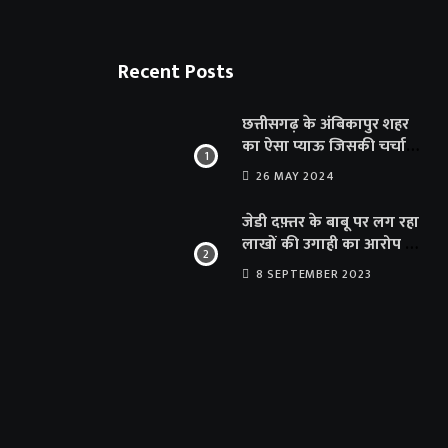
Recent Posts
छत्तीसगढ़ के अंबिकापुर शहर
का ऐसा प्याऊ जिसकी चर्चा
दूर-दूर तक… सात समुंदर पार
26 MAY 2024
अमेरिका से भी पहुंचा सहयोग
जेडी दफ़्तर के बाबू पर लग रहा
लाखों की उगाही का आरोप …
संयुक्त संचालक का फर्जी
8 SEPTEMBER 2023
साइन से 100 शिक्षकों क़ो
थमाया संशोधन आदेश