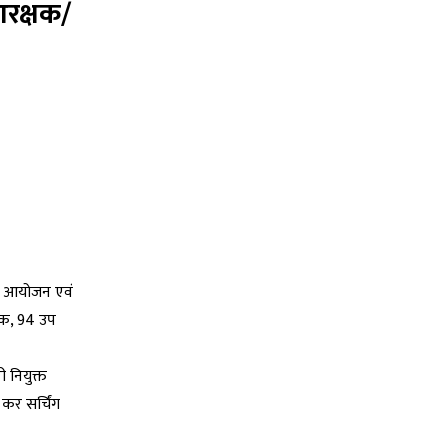
आरक्षक/
फल आयोजन एवं
्षक, 94 उप
 नियुक्त
 कर सर्चिंग